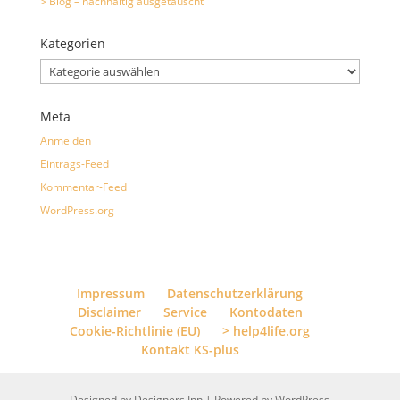
> Blog – nachhaltig ausgetauscht
Kategorien
Kategorien
Meta
Anmelden
Eintrags-Feed
Kommentar-Feed
WordPress.org
Impressum
Datenschutzerklärung
Disclaimer
Service
Kontodaten
Cookie-Richtlinie (EU)
> help4life.org
Kontakt KS-plus
Designed by
Designers Inn
| Powered by
WordPress